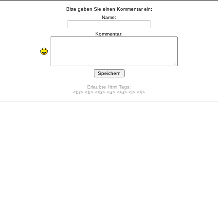
Bitte geben Sie einen Kommentar ein:
Name:
Kommentar:
Erlaubte Html Tags:
<br> <b> </b> <u> </u> <i> </i>