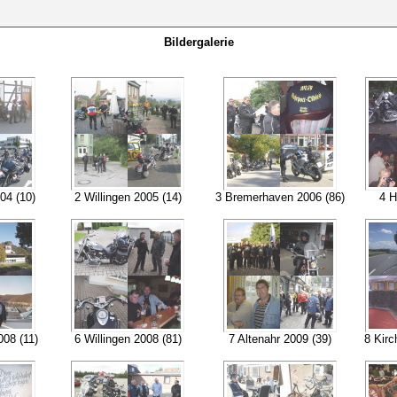
Bildergalerie
04 (10)
2 Willingen 2005 (14)
3 Bremerhaven 2006 (86)
4 H
008 (11)
6 Willingen 2008 (81)
7 Altenahr 2009 (39)
8 Kirc