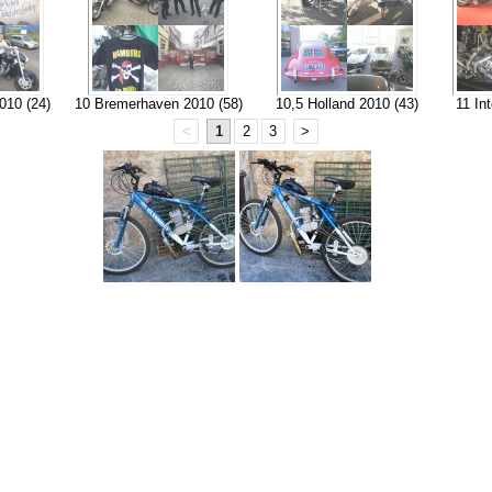
010 (24)
10 Bremerhaven 2010 (58)
10,5 Holland 2010 (43)
11 In
<
1
2
3
>