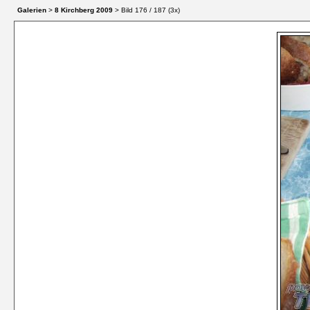
Galerien
>
8 Kirchberg 2009
> Bild
176
/ 187 (
3
x)